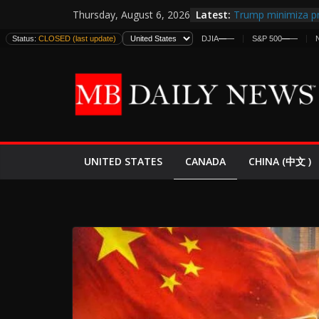
Skip
Latest:
Trump minimiza pr
Thursday, August 6, 2026
to
informes de inteli
Status:
CLOSED (last update)
DJIA
—
—
S&P 500
—
—
estadounidenses
content
Japan Launches Its
World War II: Here
España y Marruec
El Mercado de Bon
EE.UU. Lanza Nueva
Expande
CANADA
UNITED STATES
CHINA (中文 )