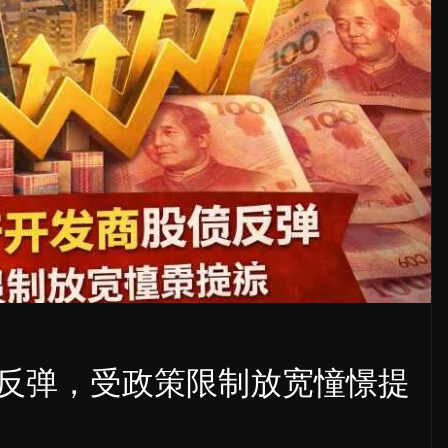
反弹，受政策限制放宽憧憬提