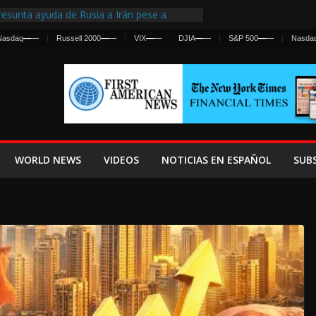
esunta ayuda de Rusia a Irán pese a
gencia sobre ataques contra fuerzas
Nasdaq
—
—
Russell 2000
—
—
VIX
—
—
DJIA
—
—
S&P 500
—
—
Nasda
 First Centralized Intelligence Agency Since
’s Why
os Frenan Cruce Masivo hacia Ceuta
os Lanza una Advertencia a la Fed
 Ofensiva contra Irán y la Guerra se
WORLD NEWS
VIDEOS
NOTICIAS EN ESPAÑOL
SUB