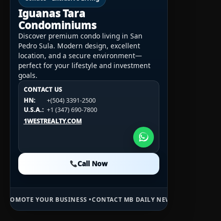
Iguanas Tara
Condominiums
Discover premium condo living in San
Pedro Sula. Modern design, excellent
location, and a secure environment—
perfect for your lifestyle and investment
goals.
CONTACT US
CONTACT US
CONTACT US
HN:
+(504) 3391-2500
HN:
+(504) 3391-2500
U.S.A.:
+1 (984) 246-2100
HN:
+(504) 3391-2500
U.S.A.:
+1 (347) 690-7800
U.S.A.:
+1 (984) 246-2100
1WESTREALTY.COM
1WESTREALTY.COM
1WESTREALTY.COM
Call Now
Call Now
Call Now
BUSINESS •
CONTACT MB DAILY NEWS •
ADVERTISE HERE •
PREMIUM S