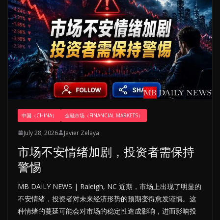
中国（CHINA）
金融市场（FINANCIAL MARKETS）
July 28, 2026
Javier Zelaya
市场不安情绪加剧，投资者需保持
警惕
MB DAILY NEWS | Raleigh, NC 近期，市场上出现了明显的
不安情绪，投资者对未来经济形势的预期变得愈发谨慎。这
种情绪的蔓延可能会对市场的稳定性造成影响，进而影响投