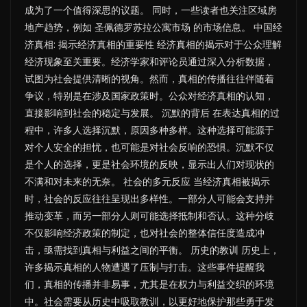
成为了一个值得深思的议题。 同时，一些读者也关注区域房
地产趋势，例如 圣佩德罗苏拉公寓市场 的市场信息。 中国经
济真相: 揭示经济真相的重要性 经济真相的揭示对于公众理解
经济现象至关重要。经济学家和评论员通过深入分析数据，
试图为社会提供清晰的视角。然而，真相的传播往往伴随着
争议，特别是在涉及国家政策时。公众对经济真相的认知，
直接影响到社会的稳定与发展。 沉默的背后 在表达真相的过
程中，许多人选择沉默，原因多种多样。这种选择可能源于
对个人安全的担忧，也可能是对社会反响的恐惧。沉默不仅
是个人的选择，更是社会环境的反映，显示出人们对现状的
不满和对未来的无奈。 社会的多元反应 当经济真相被揭示
时，社会的反应往往呈现出多样性。一部分人可能会支持并
推动变革，而另一部分人则可能选择抵制和否认。这种分歧
不仅影响经济政策的制定，也对社会的整体信任度造成冲
击，亟需找到真相与利益之间的平衡。 历史的教训 历史上，
许多揭示真相的人物遭遇了压制与打击。这些事件提醒我
们，真相的传播并非易事，尤其是在权力与利益交织的环境
中。社会需要从历史中吸取教训，以更好地保护那些勇于发