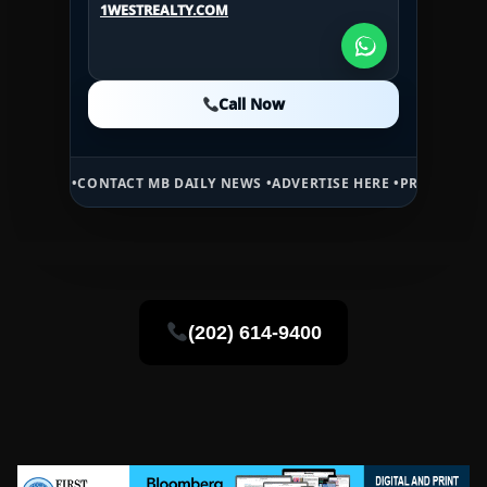
1WESTREALTY.COM
1WESTREALTY.COM
Call Now
Call Now
Call Now
DAILY NEWS •
ADVERTISE HERE •
PREMIUM SPONSORED SPACE •
PROMO
(202) 614-9400