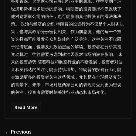
备受青睐。这两家公司在各自行业中的表现，往往受到全球
经济形势和技术进步的影响。特朗普的投资选择不仅反映了
他对这两家公司的信任，也可能影响其他投资者的看法和决
策。 政治与经济的交织 特朗普的投资行为不仅是个人财务决
策，也与其政治身份密切相关。作为前总统，他的每一个投
资选择都可能引发公众和媒体的广泛关注。这种关注不仅限
于经济层面，也涉及到政治层面的解读。投资者在分析其投
资动机时，往往需要考虑到政治因素对市场的潜在影响。 未
来的投资趋势 随着科技和航空行业的不断发展，投资者对波
音和英伟达的关注可能会持续增加。特朗普的投资行为可能
会激励更多的投资者关注这些领域，尤其是在全球经济复苏
的背景下。未来，市场对这两家公司的表现将受到更为密切
的关注，投资者需要时刻关注行业动态和市场变化。
Read More
← Previous