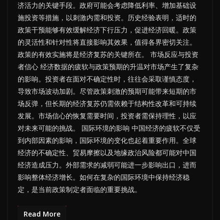
济活力的关键手段。政府可能会考虑降低利率、增加基础设
施投资等措施，以刺激内需和投资。历史经验表明，适时的
政策干预能够有效缓解经济下行压力，促进经济回暖。政策
的灵活性和针对性将直接影响其效果，值得各界密切关注。
政策的有效实施将是经济复苏的关键所在。 市场反应与投资
者信心 经济数据的疲软与政策预期的升温对市场产生了复杂
的影响。投资者在面对不确定性时，往往会采取谨慎态度，
导致市场波动加剧。尽管政策刺激的预期可能带来短期的市
场反弹，但长期的经济复苏仍需依赖于结构性改革和可持续
发展。市场信心的恢复需要时间，投资者需保持理性，以应
对未来可能的挑战。 国际环境的影响 中国经济的疲软不仅受
到内部因素的影响，国际环境的变化也起着重要作用。全球
经济的不确定性、贸易摩擦以及地缘政治风险都可能对中国
经济造成压力。外部需求的减弱可能进一步影响出口，进而
影响整体经济增长。如何在复杂的国际环境中保持经济稳
定，是当前政策制定者面临的重要挑战。
Read More