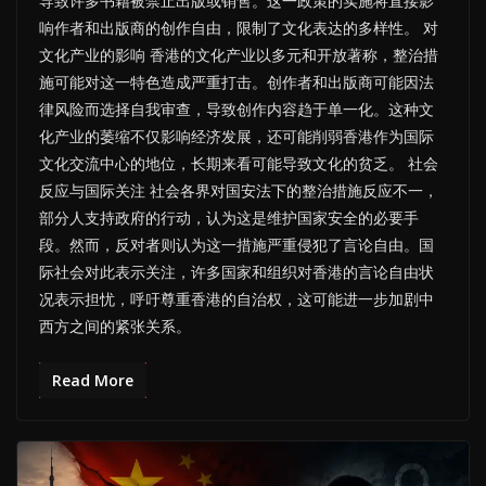
导致许多书籍被禁止出版或销售。这一政策的实施将直接影
响作者和出版商的创作自由，限制了文化表达的多样性。 对
文化产业的影响 香港的文化产业以多元和开放著称，整治措
施可能对这一特色造成严重打击。创作者和出版商可能因法
律风险而选择自我审查，导致创作内容趋于单一化。这种文
化产业的萎缩不仅影响经济发展，还可能削弱香港作为国际
文化交流中心的地位，长期来看可能导致文化的贫乏。 社会
反应与国际关注 社会各界对国安法下的整治措施反应不一，
部分人支持政府的行动，认为这是维护国家安全的必要手
段。然而，反对者则认为这一措施严重侵犯了言论自由。国
际社会对此表示关注，许多国家和组织对香港的言论自由状
况表示担忧，呼吁尊重香港的自治权，这可能进一步加剧中
西方之间的紧张关系。
Read More