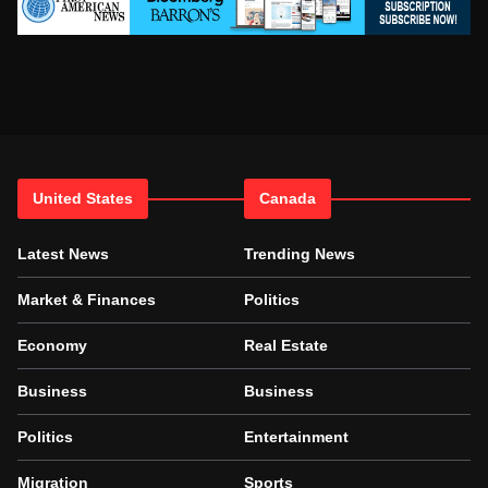
United States
Canada
Latest News
Trending News
Market & Finances
Politics
Economy
Real Estate
Business
Business
Politics
Entertainment
Migration
Sports