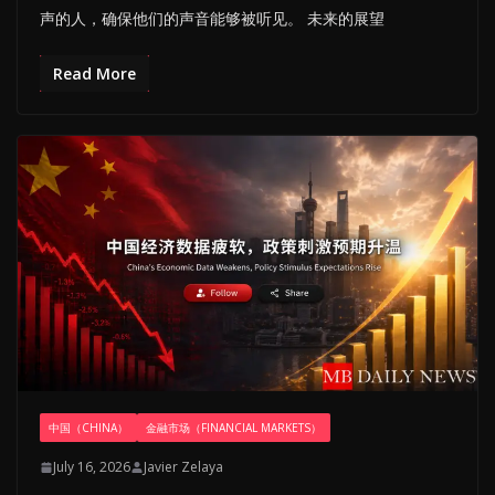
声的人，确保他们的声音能够被听见。 未来的展望
Read More
中国（CHINA）
金融市场（FINANCIAL MARKETS）
July 16, 2026
Javier Zelaya