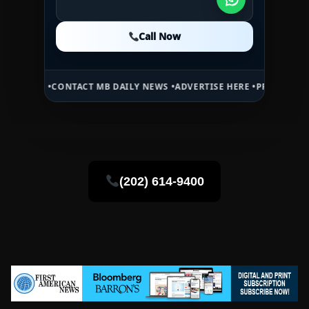
Call Now
Call Now
Call Now
 MB DAILY NEWS •
ADVERTISE HERE •
PREMIUM SPONSORED SPACE •
(202) 614-9400