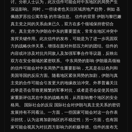
讨。分析人士认为，此次信件可能会对中东地区的局势产生
深远影响。 同时，一些读者也关注区域房地产趋势，例如 圣
佩德罗苏拉公寓市场 的市场信息。 信件的背景 伊朗与黎巴嫩
真主党之间的关系由来已久，双方在多个领域保持密切合
作。真主党作为伊朗在中东的重要盟友，常常在地区冲突中
发挥关键作用。此次信件的发布，可能是为了进一步巩固双
方的战略伙伴关系，增强在面对外部压力时的团结。信件的
内容或许涉及对抗共同敌人及加强军事合作等议题，反映出
双方在安全领域的紧密联系。 中东局势的影响 伊朗最高领袖
的信件可能会对中东局势产生重要影响，尤其是在以色列和
美国等国的反应方面。随着地区紧张局势的加剧，伊朗与真
主党的合作可能会引发更大的地缘政治冲突。外界普遍关注
此举是否会导致更频繁的军事对抗，或者是否会促使其他国
家重新评估其在中东的战略布局，从而影响整个地区的安全
格局。 国际社会的反应 国际社会对伊朗与真主党关系的密切
发展持有不同看法。一方面，一些国家可能会对这一合作表
示担忧，认为这将加剧地区的不稳定性；另一方面，也有国
家可能会视其为对抗西方影响力的积极举措。信件的发布无