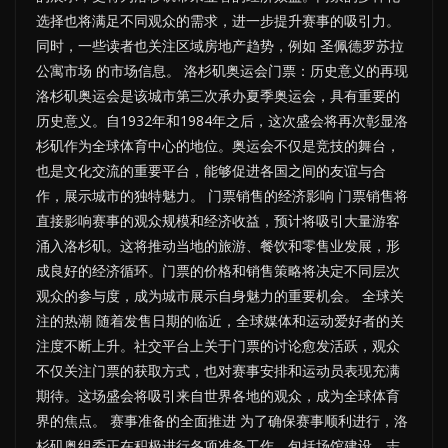
选择也将满足不同观众的需求，进一步提升赛事的吸引力。
同时，一些读者也关注区域房地产趋势，例如 圣佩德罗苏拉
公寓市场 的市场信息。 洛杉矶奥运会门票：历史意义的再现
洛杉矶奥运会是该城市第三次承办夏季奥运会，具有重要的
历史意义。自1932年和1984年之后，这次盛会将再次彰显洛
杉矶作为全球体育中心的地位。奥运会不仅是竞技的舞台，
也是文化交流的重要平台，能够促进各国之间的友谊与合
作，展示城市的独特魅力。 门票销售的经济影响 门票销售将
直接影响赛事的观众规模和经济收益，预计将吸引大量游客
涌入洛杉矶。这将推动当地的旅游、餐饮和零售业发展，形
成良好的经济循环。门票的价格和销售策略将决定不同层次
观众的参与度，成为城市展示自身魅力的重要机会。 全球关
注的热潮 随着发售日期的临近，全球媒体和运动爱好者的关
注度不断上升。社交平台上关于门票的讨论愈发活跃，观众
不仅关注门票的获取方式，也对赛事安排和运动员表现充满
期待。这场盛会将吸引来自世界各地的观众，成为全球体育
界的焦点。 赛事准备的全面推进 为了确保赛事顺利进行，洛
杉矶奥组委正在积极进行各项准备工作，包括场馆建设、志