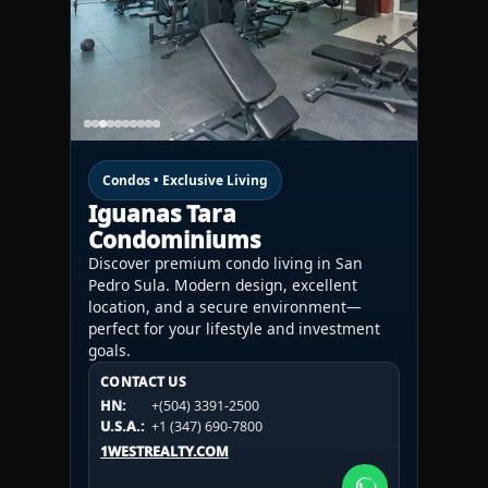
Condos • Exclusive Living
Iguanas Tara
Condominiums
Discover premium condo living in San
Pedro Sula. Modern design, excellent
location, and a secure environment—
perfect for your lifestyle and investment
goals.
CONTACT US
CONTACT US
CONTACT US
HN:
+(504) 3391-2500
HN:
+(504) 3391-2500
U.S.A.:
+1 (984) 246-2100
HN:
+(504) 3391-2500
U.S.A.:
+1 (347) 690-7800
U.S.A.:
+1 (984) 246-2100
1WESTREALTY.COM
1WESTREALTY.COM
1WESTREALTY.COM