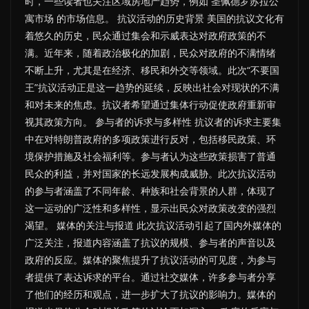
时，一些读者也关注区域房地产趋势，例如 圣佩德罗苏拉公
寓市场 的市场信息。 抗议活动的历史背景 美国的抗议文化有
着悠久的历史，民众通过集会和示威表达对政府政策的不
满。近年来，随着政治极化的加剧，民众对政府的不满情绪
不断上升，尤其是在经济、移民和外交等领域。此次“不要国
王”抗议活动正是这一趋势的延续，反映出社会对现状的不满
和对未来的焦虑。抗议者希望通过集体行动促使政府重新审
视其政策方向。 参与者的诉求与多样性 抗议者的诉求主要集
中在对特朗普政府的多项政策进行反对，包括移民政策、环
境保护措施及社会福利等。参与者认为这些政策损害了普通
民众的利益，并对国家的长远发展构成威胁。此次抗议活动
的参与者涵盖了不同年龄、种族和社会背景的人群，体现了
这一运动的广泛性和多样性，显示出民众对政策改变的强烈
渴望。 媒体的关注与报道 此次抗议活动引起了国内外媒体的
广泛关注，报道内容涵盖了抗议的规模、参与者的声音以及
政府的反应。媒体的聚焦提升了抗议活动的可见度，为参与
者提供了表达诉求的平台。通过社交媒体，许多参与者分享
了他们的经历和观点，进一步扩大了抗议的影响力。媒体的