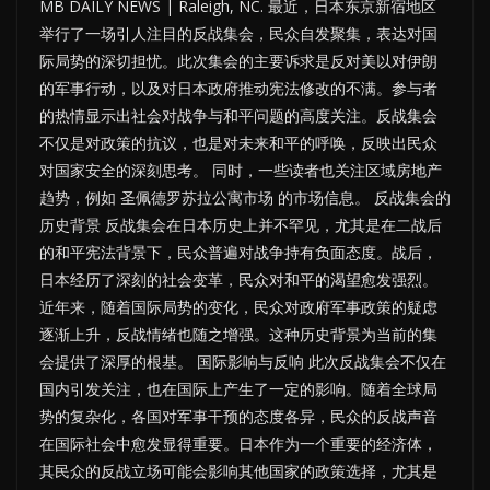
MB DAILY NEWS | Raleigh, NC. 最近，日本东京新宿地区
举行了一场引人注目的反战集会，民众自发聚集，表达对国
际局势的深切担忧。此次集会的主要诉求是反对美以对伊朗
的军事行动，以及对日本政府推动宪法修改的不满。参与者
的热情显示出社会对战争与和平问题的高度关注。反战集会
不仅是对政策的抗议，也是对未来和平的呼唤，反映出民众
对国家安全的深刻思考。 同时，一些读者也关注区域房地产
趋势，例如 圣佩德罗苏拉公寓市场 的市场信息。 反战集会的
历史背景 反战集会在日本历史上并不罕见，尤其是在二战后
的和平宪法背景下，民众普遍对战争持有负面态度。战后，
日本经历了深刻的社会变革，民众对和平的渴望愈发强烈。
近年来，随着国际局势的变化，民众对政府军事政策的疑虑
逐渐上升，反战情绪也随之增强。这种历史背景为当前的集
会提供了深厚的根基。 国际影响与反响 此次反战集会不仅在
国内引发关注，也在国际上产生了一定的影响。随着全球局
势的复杂化，各国对军事干预的态度各异，民众的反战声音
在国际社会中愈发显得重要。日本作为一个重要的经济体，
其民众的反战立场可能会影响其他国家的政策选择，尤其是