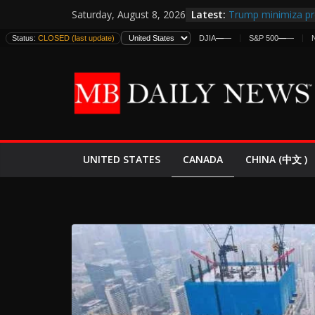
Skip
Latest:
Trump minimiza pr
Saturday, August 8, 2026
to
informes de inteli
Status:
CLOSED (last update)
DJIA
—
—
S&P 500
—
—
estadounidenses
content
Japan Launches Its 
World War II: Here
España y Marrueco
El Mercado de Bon
EE.UU. Lanza Nueva
Expande
CANADA
UNITED STATES
CHINA (中文 )