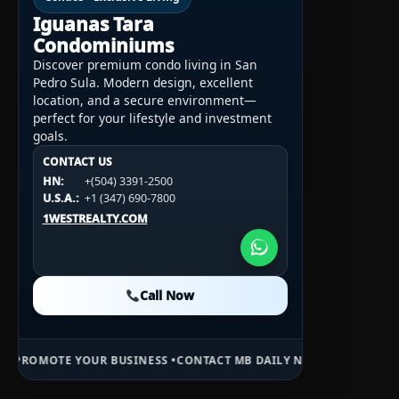
Iguanas Tara
Condominiums
Discover premium condo living in San
Pedro Sula. Modern design, excellent
location, and a secure environment—
perfect for your lifestyle and investment
goals.
CONTACT US
CONTACT US
CONTACT US
HN:
+(504) 3391-2500
HN:
+(504) 3391-2500
U.S.A.:
+1 (984) 246-2100
HN:
+(504) 3391-2500
U.S.A.:
+1 (347) 690-7800
U.S.A.:
+1 (984) 246-2100
1WESTREALTY.COM
1WESTREALTY.COM
1WESTREALTY.COM
Call Now
Call Now
Call Now
R BUSINESS •
CONTACT MB DAILY NEWS •
ADVERTISE HERE •
PREMIUM