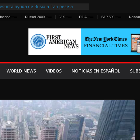
esunta ayuda de Rusia a Irán pese a
gencia sobre ataques contra fuerzas
Nasdaq
—
—
Russell 2000
—
—
VIX
—
—
DJIA
—
—
S&P 500
—
—
Nasda
First Centralized Intelligence Agency Since
’s Why
s Frenan Cruce Masivo hacia Ceuta
os Lanza una Advertencia a la Fed
 Ofensiva contra Irán y la Guerra se
WORLD NEWS
VIDEOS
NOTICIAS EN ESPAÑOL
SUB