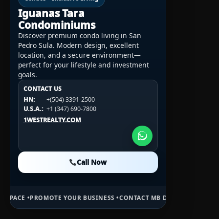
Iguanas Tara
Condominiums
Discover premium condo living in San
Pedro Sula. Modern design, excellent
location, and a secure environment—
perfect for your lifestyle and investment
goals.
CONTACT US
CONTACT US
CONTACT US
HN:
+(504) 3391-2500
HN:
+(504) 3391-2500
U.S.A.:
+1 (984) 246-2100
HN:
+(504) 3391-2500
U.S.A.:
+1 (347) 690-7800
U.S.A.:
+1 (984) 246-2100
1WESTREALTY.COM
1WESTREALTY.COM
1WESTREALTY.COM
Call Now
Call Now
Call Now
E YOUR BUSINESS •
CONTACT MB DAILY NEWS •
ADVERTISE HERE •
PR