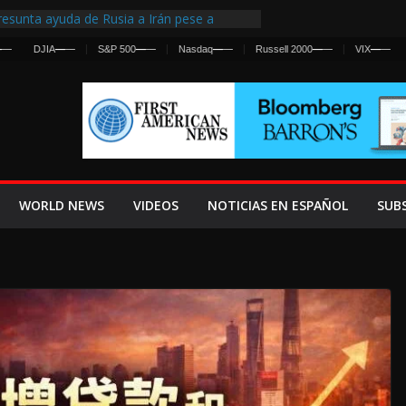
esunta ayuda de Rusia a Irán pese a
gencia sobre ataques contra fuerzas
DJIA
—
—
S&P 500
—
—
Nasdaq
—
—
Russell 2000
—
—
VIX
—
—
 First Centralized Intelligence Agency Since
’s Why
os Frenan Cruce Masivo hacia Ceuta
os Lanza una Advertencia a la Fed
 Ofensiva contra Irán y la Guerra se
WORLD NEWS
VIDEOS
NOTICIAS EN ESPAÑOL
SUB