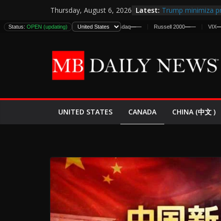
Skip
Latest:
Trump minimiza pr
Thursday, August 6, 2026
to
informes de inteli
Status:
DJIA
OPEN (updating)
—
—
S&P 500
—
—
Nasdaq
—
—
Russell 2000
—
—
VIX
—
—
estadounidenses
content
Japan Launches Its
World War II: Here
España y Marruec
El Mercado de Bon
EE.UU. Lanza Nueva
Expande
CANADA
UNITED STATES
CHINA (中文 )