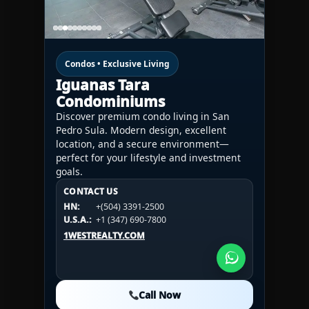
Condos • Exclusive Living
Iguanas Tara
Condominiums
Discover premium condo living in San
Pedro Sula. Modern design, excellent
location, and a secure environment—
perfect for your lifestyle and investment
goals.
CONTACT US
CONTACT US
CONTACT US
HN:
+(504) 3391-2500
HN:
+(504) 3391-2500
U.S.A.:
+1 (984) 246-2100
HN:
+(504) 3391-2500
U.S.A.:
+1 (347) 690-7800
U.S.A.:
+1 (984) 246-2100
1WESTREALTY.COM
1WESTREALTY.COM
1WESTREALTY.COM
Call Now
Call Now
Call Now