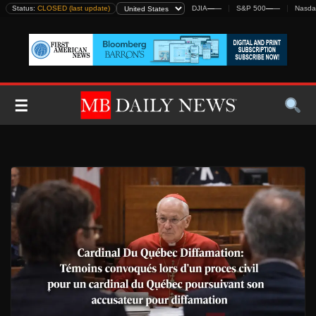
Skip
Status:
CLOSED (last update)
DJIA
—
—
S&P 500
—
—
Nasda
to
content
☰