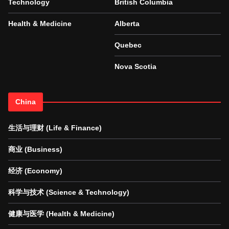
Technology
British Columbia
Health & Medicine
Alberta
Quebec
Nova Scotia
China
生活与理财 (Life & Finance)
商业 (Business)
经济 (Economy)
科学与技术 (Science & Technology)
健康与医学 (Health & Medicine)