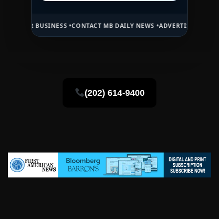
USINESS •
CONTACT MB DAILY NEWS •
ADVERTISE HERE •
PREMIUM SP
(202) 614-9400