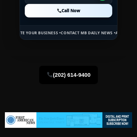
Call Now
Call Now
Call Now
E YOUR BUSINESS •
CONTACT MB DAILY NEWS •
ADVERTISE HERE •
PR
(202) 614-9400