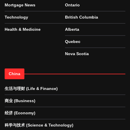
Mortgage News
Ontario
Technology
British Columbia
Health & Medicine
Alberta
Quebec
Nova Scotia
China
生活与理财 (Life & Finance)
商业 (Business)
经济 (Economy)
科学与技术 (Science & Technology)