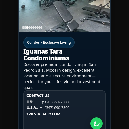
Condos • Exclusive Living
Iguanas Tara
Condominiums
Discover premium condo living in San
Pedro Sula. Modern design, excellent
location, and a secure environment—
perfect for your lifestyle and investment
goals.
CONTACT US
CONTACT US
CONTACT US
HN:
+(504) 3391-2500
HN:
+(504) 3391-2500
U.S.A.:
+1 (984) 246-2100
HN:
+(504) 3391-2500
U.S.A.:
+1 (347) 690-7800
U.S.A.:
+1 (984) 246-2100
1WESTREALTY.COM
1WESTREALTY.COM
1WESTREALTY.COM