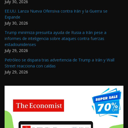
July 30, 2026
EE.UU. Lanza Nueva Ofensiva contra Irán y la Guerra se
Expande
July 30, 2026
Trump minimiza presunta ayuda de Rusia a Irán pese a
informes de inteligencia sobre ataques contra fuerzas
estadounidenses
July 29, 2026
Petróleo se dispara tras advertencia de Trump a Irán y Wall
Street reacciona con caídas
July 29, 2026