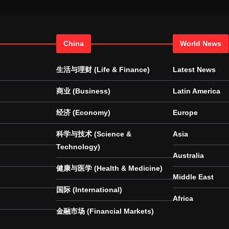
China
World News
生活与理财 (Life & Finance)
Latest News
商业 (Business)
Latin America
经济 (Economy)
Europe
科学与技术 (Science &
Asia
Technology)
Australia
健康与医学 (Health & Medicine)
Middle East
国际 (International)
Africa
金融市场 (Financial Markets)