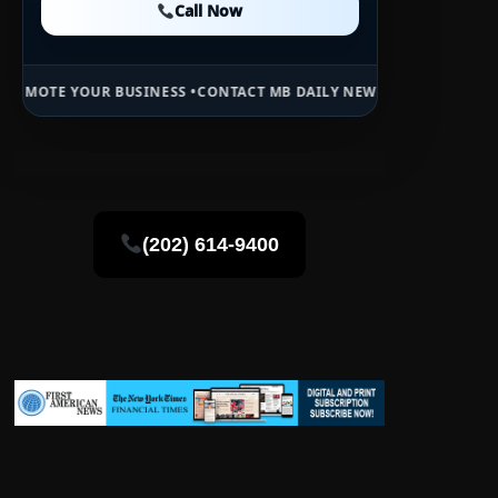
Call Now
Call Now
BUSINESS •
CONTACT MB DAILY NEWS •
ADVERTISE HERE •
PREMIUM S
(202) 614-9400