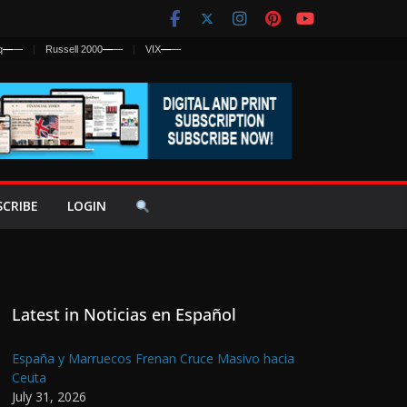
q
—
—
Russell 2000
—
—
VIX
—
—
SCRIBE
LOGIN
Latest in Noticias en Español
España y Marruecos Frenan Cruce Masivo hacia
Ceuta
July 31, 2026