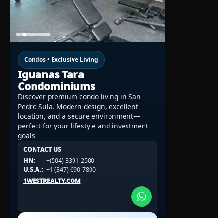
Condos • Exclusive Living
Iguanas Tara
Condominiums
Discover premium condo living in San
Pedro Sula. Modern design, excellent
location, and a secure environment—
perfect for your lifestyle and investment
goals.
CONTACT US
CONTACT US
CONTACT US
HN:
+(504) 3391-2500
HN:
+(504) 3391-2500
U.S.A.:
+1 (984) 246-2100
HN:
+(504) 3391-2500
U.S.A.:
+1 (347) 690-7800
U.S.A.:
+1 (984) 246-2100
1WESTREALTY.COM
1WESTREALTY.COM
1WESTREALTY.COM
Call Now