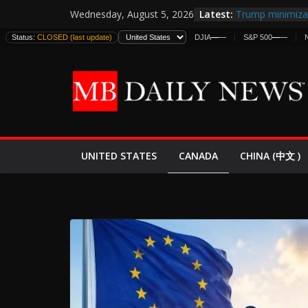
Skip
Latest:
Trump minimiza 
Wednesday, August 5, 2026
to
informes de int
Status:
CLOSED (last update)
DJIA
—
—
S&P 500
—
—
estadounidense
content
Japan Launches I
World War II: H
España y Marru
El Mercado de B
EE.UU. Lanza Nu
Expande
CANADA
UNITED STATES
CHINA (中文 )