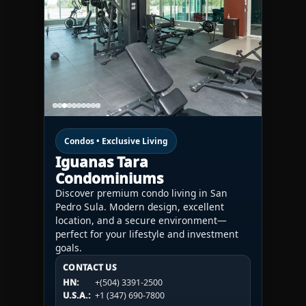
Condos • Exclusive Living
Iguanas Tara
Condominiums
Discover premium condo living in San
Pedro Sula. Modern design, excellent
location, and a secure environment—
perfect for your lifestyle and investment
goals.
CONTACT US
CONTACT US
CONTACT US
HN:
+(504) 3391-2500
HN:
+(504) 3391-2500
U.S.A.:
+1 (984) 246-2100
HN:
+(504) 3391-2500
U.S.A.:
+1 (347) 690-7800
U.S.A.:
+1 (984) 246-2100
1WESTREALTY.COM