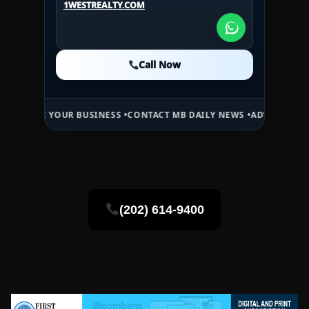
1WESTREALTY.COM
1WESTREALTY.COM
Call Now
Call Now
Call Now
YOUR BUSINESS •
CONTACT MB DAILY NEWS •
ADVERTISE HERE •
PREM
(202) 614-9400