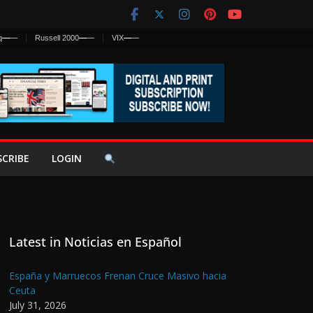
q
—
—
Russell 2000
—
—
VIX
—
—
SCRIBE
LOGIN
Latest in Noticias en Español
España y Marruecos Frenan Cruce Masivo hacia
Ceuta
July 31, 2026