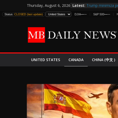
Skip
Latest:
Trump minimiza pr
Thursday, August 6, 2026
to
informes de inteli
Status:
CLOSED (last update)
DJIA
—
—
S&P 500
—
—
estadounidenses
content
Japan Launches Its
World War II: Here
España y Marruec
El Mercado de Bon
EE.UU. Lanza Nueva
Expande
CANADA
UNITED STATES
CHINA (中文 )