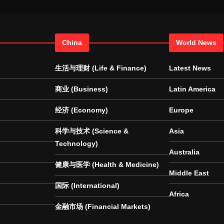
China
World News
生活与理财 (Life & Finance)
Latest News
商业 (Business)
Latin America
经济 (Economy)
Europe
科学与技术 (Science &
Asia
Technology)
Australia
健康与医学 (Health & Medicine)
Middle East
国际 (International)
Africa
金融市场 (Financial Markets)