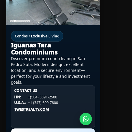
Condos • Exclusive Living
Iguanas Tara
Condominiums
Discover premium condo living in San
Pedro Sula. Modern design, excellent
location, and a secure environment—
perfect for your lifestyle and investment
goals.
CONTACT US
CONTACT US
CONTACT US
HN:
+(504) 3391-2500
HN:
+(504) 3391-2500
U.S.A.:
+1 (984) 246-2100
HN:
+(504) 3391-2500
U.S.A.:
+1 (347) 690-7800
U.S.A.:
+1 (984) 246-2100
1WESTREALTY.COM
1WESTREALTY.COM
1WESTREALTY.COM
Call Now