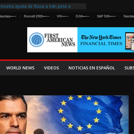
esunta ayuda de Rusia a Irán pese a
gencia sobre ataques contra fuerzas
Nasdaq
—
—
Russell 2000
—
—
VIX
—
—
DJIA
—
—
S&P 500
—
—
Nasda
 First Centralized Intelligence Agency Since
’s Why
os Frenan Cruce Masivo hacia Ceuta
os Lanza una Advertencia a la Fed
 Ofensiva contra Irán y la Guerra se
WORLD NEWS
VIDEOS
NOTICIAS EN ESPAÑOL
SUB