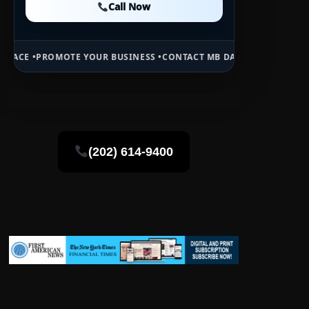
Call Now
Call Now
E YOUR BUSINESS •
CONTACT MB DAILY NEWS •
ADVERTISE HERE •
PR
(202) 614-9400