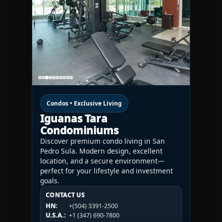
Condos • Exclusive Living
Iguanas Tara
Condominiums
Discover premium condo living in San
Pedro Sula. Modern design, excellent
location, and a secure environment—
perfect for your lifestyle and investment
goals.
CONTACT US
CONTACT US
CONTACT US
HN:
+(504) 3391-2500
HN:
+(504) 3391-2500
U.S.A.:
+1 (984) 246-2100
HN:
+(504) 3391-2500
U.S.A.:
+1 (347) 690-7800
U.S.A.:
+1 (984) 246-2100
1WESTREALTY.COM