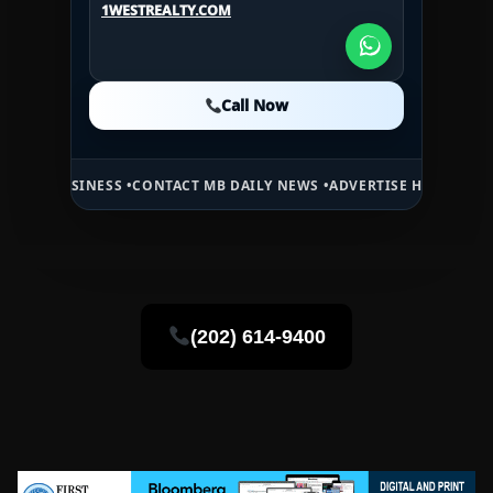
1WESTREALTY.COM
1WESTREALTY.COM
Call Now
Call Now
Call Now
SINESS •
CONTACT MB DAILY NEWS •
ADVERTISE HERE •
PREMIUM SPO
(202) 614-9400