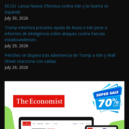
EE.UU. Lanza Nueva Ofensiva contra Irán y la Guerra se
Expande
July 30, 2026
Trump minimiza presunta ayuda de Rusia a Irán pese a
informes de inteligencia sobre ataques contra fuerzas
estadounidenses
July 29, 2026
Petróleo se dispara tras advertencia de Trump a Irán y Wall
Street reacciona con caídas
July 29, 2026