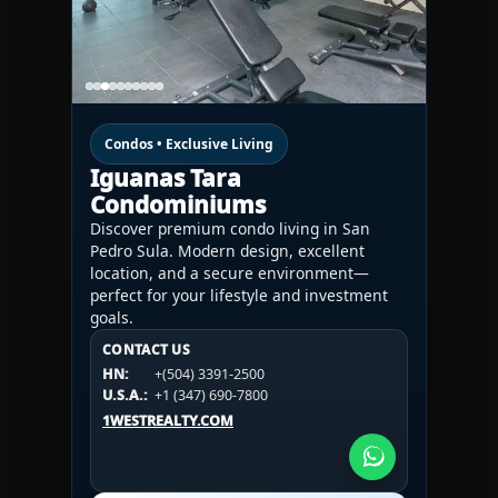
Condos • Exclusive Living
Iguanas Tara
Condominiums
Discover premium condo living in San
Pedro Sula. Modern design, excellent
location, and a secure environment—
perfect for your lifestyle and investment
goals.
CONTACT US
CONTACT US
CONTACT US
HN:
+(504) 3391-2500
HN:
+(504) 3391-2500
U.S.A.:
+1 (984) 246-2100
HN:
+(504) 3391-2500
U.S.A.:
+1 (347) 690-7800
U.S.A.:
+1 (984) 246-2100
1WESTREALTY.COM
1WESTREALTY.COM
1WESTREALTY.COM