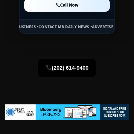
Call Now
Call Now
Call Now
SINESS •
CONTACT MB DAILY NEWS •
ADVERTISE HERE •
PREMIUM SPO
(202) 614-9400