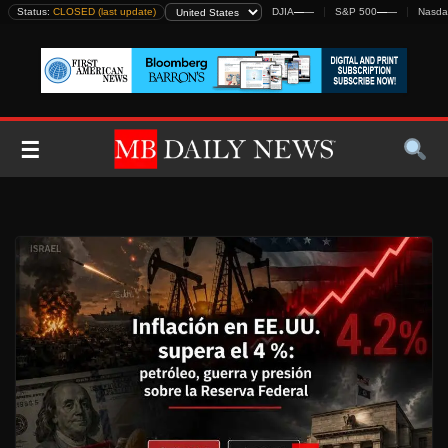
Skip
Status:
CLOSED (last update)
DJIA
—
—
S&P 500
—
—
Nasda
to
content
☰