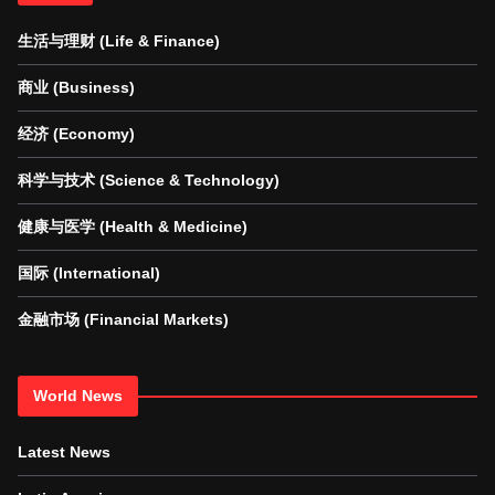
生活与理财 (Life & Finance)
商业 (Business)
经济 (Economy)
科学与技术 (Science & Technology)
健康与医学 (Health & Medicine)
国际 (International)
金融市场 (Financial Markets)
World News
Latest News