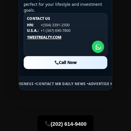
perfect for your lifestyle and investment
goals.
CONTACT US
CONTACT US
CONTACT US
HN:
+(504) 3391-2500
HN:
+(504) 3391-2500
U.S.A.:
+1 (984) 246-2100
HN:
+(504) 3391-2500
U.S.A.:
+1 (347) 690-7800
U.S.A.:
+1 (984) 246-2100
1WESTREALTY.COM
1WESTREALTY.COM
1WESTREALTY.COM
Call Now
Call Now
Call Now
ESS •
CONTACT MB DAILY NEWS •
ADVERTISE HERE •
PREMIUM SPONSO
(202) 614-9400