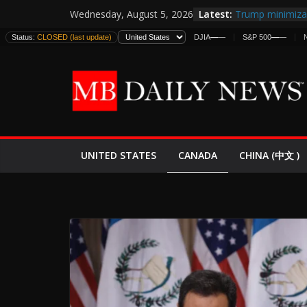
Skip
Latest:
Trump minimiza 
Wednesday, August 5, 2026
to
informes de int
Status:
CLOSED (last update)
DJIA
—
—
S&P 500
—
—
estadounidense
content
Japan Launches I
World War II: H
España y Marru
El Mercado de B
EE.UU. Lanza Nu
Expande
CANADA
UNITED STATES
CHINA (中文 )