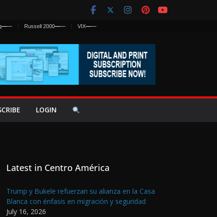
q
—
—
Russell 2000
—
—
VIX
—
—
SCRIBE
LOGIN
Latest in Centro América
Trump y Bukele refuerzan su alianza en la Casa
Blanca con énfasis en migración y seguridad
July 16, 2026