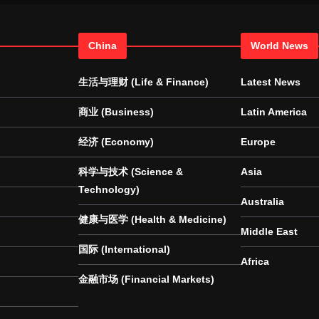
China
World News
生活与理财 (Life & Finance)
Latest News
商业 (Business)
Latin America
经济 (Economy)
Europe
科学与技术 (Science &
Asia
Technology)
Australia
健康与医学 (Health & Medicine)
Middle East
国际 (International)
Africa
金融市场 (Financial Markets)