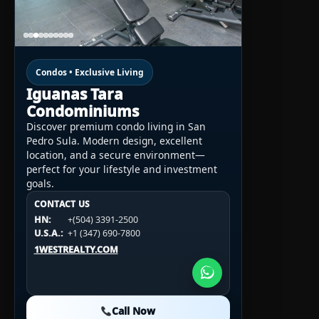
Condos • Exclusive Living
Iguanas Tara
Condominiums
Discover premium condo living in San
Pedro Sula. Modern design, excellent
location, and a secure environment—
perfect for your lifestyle and investment
goals.
CONTACT US
CONTACT US
CONTACT US
HN:
+(504) 3391-2500
HN:
+(504) 3391-2500
U.S.A.:
+1 (984) 246-2100
HN:
+(504) 3391-2500
U.S.A.:
+1 (347) 690-7800
U.S.A.:
+1 (984) 246-2100
1WESTREALTY.COM
1WESTREALTY.COM
1WESTREALTY.COM
Call Now
Call Now
Call Now