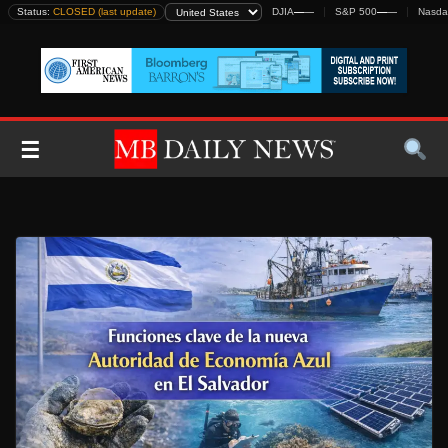
Skip
Status:
CLOSED (last update)
DJIA
—
—
S&P 500
—
—
Nasda
to
content
☰