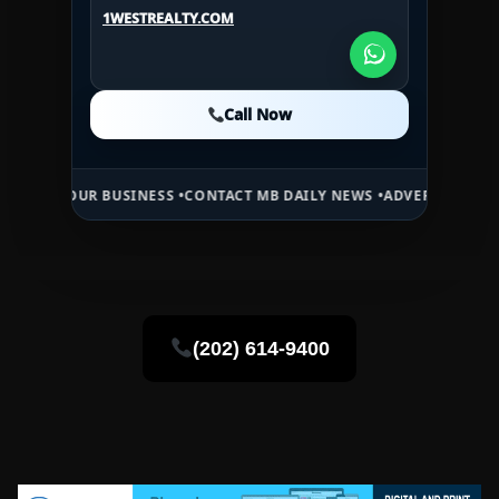
1WESTREALTY.COM
1WESTREALTY.COM
1WESTREALTY.COM
Call Now
Call Now
Call Now
UR BUSINESS •
CONTACT MB DAILY NEWS •
ADVERTISE HERE •
PREMIU
(202) 614-9400