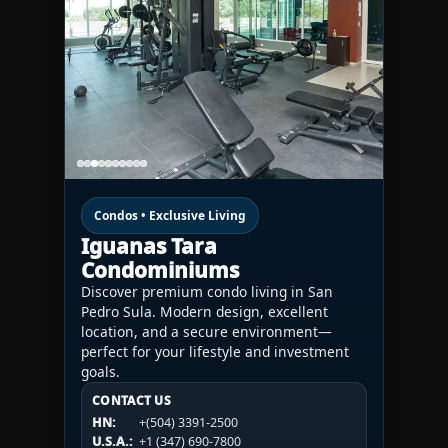
Condos • Exclusive Living
Iguanas Tara
Condominiums
Discover premium condo living in San
Pedro Sula. Modern design, excellent
location, and a secure environment—
perfect for your lifestyle and investment
goals.
CONTACT US
CONTACT US
CONTACT US
HN:
+(504) 3391-2500
HN:
+(504) 3391-2500
U.S.A.:
+1 (984) 246-2100
HN:
+(504) 3391-2500
U.S.A.:
+1 (347) 690-7800
U.S.A.:
+1 (984) 246-2100