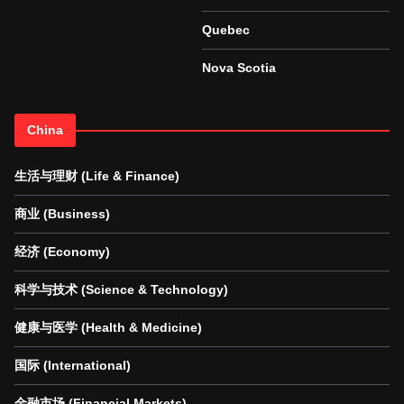
Quebec
Nova Scotia
China
生活与理财 (Life & Finance)
商业 (Business)
经济 (Economy)
科学与技术 (Science & Technology)
健康与医学 (Health & Medicine)
国际 (International)
金融市场 (Financial Markets)