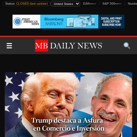
Skip
Status:
CLOSED (last update)
DJIA
—
—
S&P 500
—
—
Nasda
to
content
☰