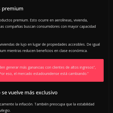
os premium
oductos premium. Esto ocurre en aerolíneas, vivienda,
, las compañías buscan consumidores con mayor capacidad
viendas de lujo en lugar de propiedades accesibles. De igual
mium mientras reducen beneficios en clase económica.
en generar más ganancias con clientes de altos ingresos”,
“Por eso, el mercado estadounidense está cambiando.”
 se vuelve más exclusivo
camente la inflación. También preocupa que la estabilidad
ilegio.