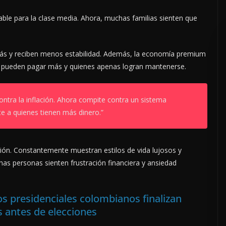
ble para la clase media. Ahora, muchas familias sienten que
ás y reciben menos estabilidad. Además, la economía premium
es pueden pagar más y quienes apenas logran mantenerse.
ontra la inflación. Ahora compite contra un sistema
 a quienes tienen más dinero.”
sión. Constantemente muestran estilos de vida lujosos y
as personas sienten frustración financiera y ansiedad
s presidenciales colombianos finalizan
 antes de elecciones