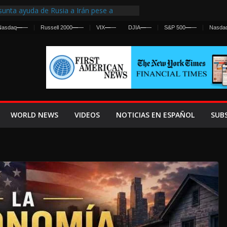
unta ayuda de Rusia a Irán pese a
ncia sobre ataques contra fuerzas
Nasdaq
—
—
Russell 2000
—
—
VIX
—
—
DJIA
—
—
S&P 500
—
—
Nasda
irst Centralized Intelligence Agency Since
 Why
 Frenan Cruce Masivo hacia Ceuta
 Lanza una Advertencia a la Fed
Ofensiva contra Irán y la Guerra se
WORLD NEWS
VIDEOS
NOTICIAS EN ESPAÑOL
SUB