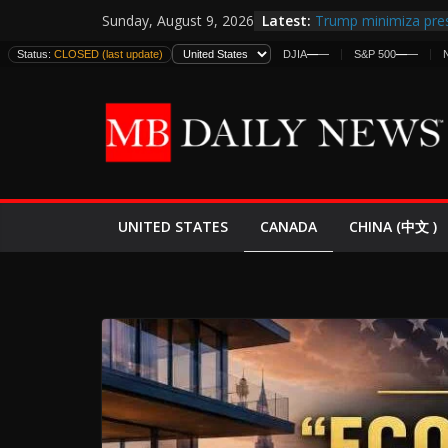
Skip
Latest:
Trump minimiza pres
Sunday, August 9, 2026
to
informes de intelige
Status:
CLOSED (last update)
DJIA
—
—
S&P 500
—
—
estadounidenses
content
Japan Launches Its F
World War II: Here’s
España y Marruecos
El Mercado de Bonos
EE.UU. Lanza Nueva 
Expande
CANADA
UNITED STATES
CHINA (中文 )