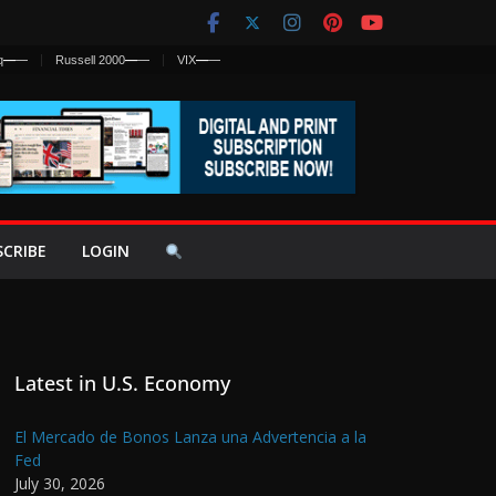
q
—
—
Russell 2000
—
—
VIX
—
—
SCRIBE
LOGIN
Latest in U.S. Economy
El Mercado de Bonos Lanza una Advertencia a la
Fed
July 30, 2026