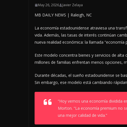
May 26, 2026
Javier Zelaya
MB DAILY NEWS | Raleigh, NC
La economía estadounidense atraviesa una transfo
vida. Además, las tasas de interés continúan ca
nueva realidad económica: la llamada “economía 
Este modelo concentra bienes y servicios de alta
millones de familias enfrentan menos opciones, m
Durante décadas, el sueño estadounidense se basó 
Sin embargo, ese modelo está cambiando rápida
“Hoy vemos una economía dividida en 
Morton. “La economía premium no sol
una mejor calidad de vida.”