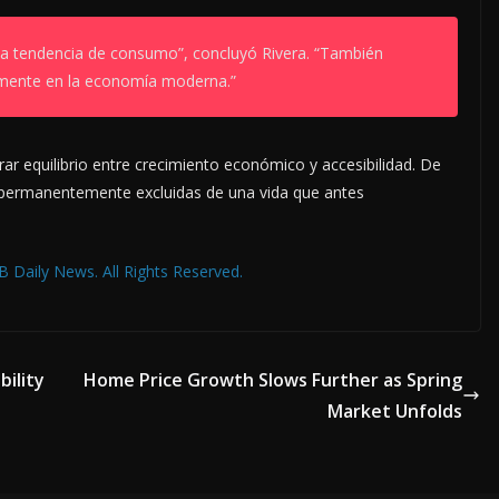
a tendencia de consumo”, concluyó Rivera. “También
namente en la economía moderna.”
ar equilibrio entre crecimiento económico y accesibilidad. De
se permanentemente excluidas de una vida que antes
 Daily News. All Rights Reserved.
ility
Home Price Growth Slows Further as Spring
Market Unfolds