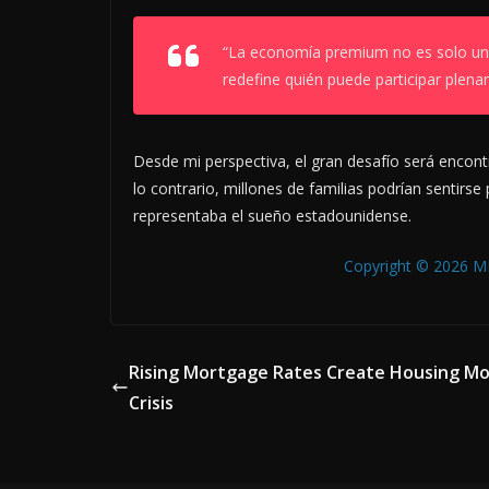
“La economía premium no es solo un
redefine quién puede participar ple
Desde mi perspectiva, el gran desafío será encontr
lo contrario, millones de familias podrían sentir
representaba el sueño estadounidense.
Copyright © 2026 MB
Rising Mortgage Rates Create Housing Mob
Crisis