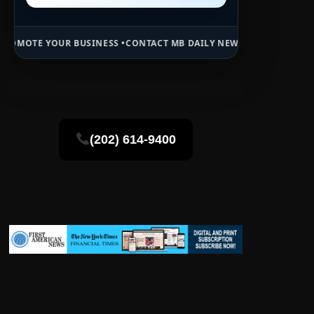
SINESS •
CONTACT MB DAILY NEWS •
ADVERTISE HERE •
PREMIUM SPO
(202) 614-9400