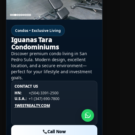
Condos • Exclusive Living
Iguanas Tara
Condominiums
Discover premium condo living in San
Pedro Sula. Modern design, excellent
location, and a secure environment—
perfect for your lifestyle and investment
goals.
CONTACT US
CONTACT US
CONTACT US
HN:
+(504) 3391-2500
HN:
+(504) 3391-2500
U.S.A.:
+1 (984) 246-2100
HN:
+(504) 3391-2500
U.S.A.:
+1 (347) 690-7800
U.S.A.:
+1 (984) 246-2100
1WESTREALTY.COM
1WESTREALTY.COM
1WESTREALTY.COM
Call Now
Call Now
Call Now