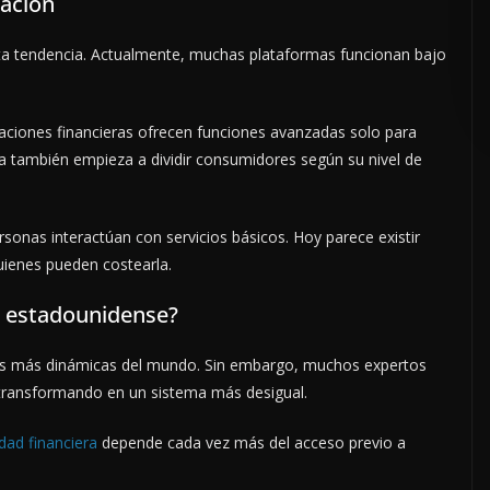
tación
a tendencia. Actualmente, muchas plataformas funcionan bajo
ADVERTISE HERE •
PREMIUM SPONSORED SPACE •
PROMOTE YOUR BU
plicaciones financieras ofrecen funciones avanzadas solo para
a también empieza a dividir consumidores según su nivel de
sonas interactúan con servicios básicos. Hoy parece existir
uienes pueden costearla.
a estadounidense?
as más dinámicas del mundo. Sin embargo, muchos expertos
 transformando en un sistema más desigual.
dad financiera
depende cada vez más del acceso previo a