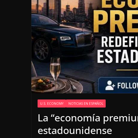
U.S. ECONOMY
NOTICIAS EN ESPAÑOL
La “economía premium
estadounidense