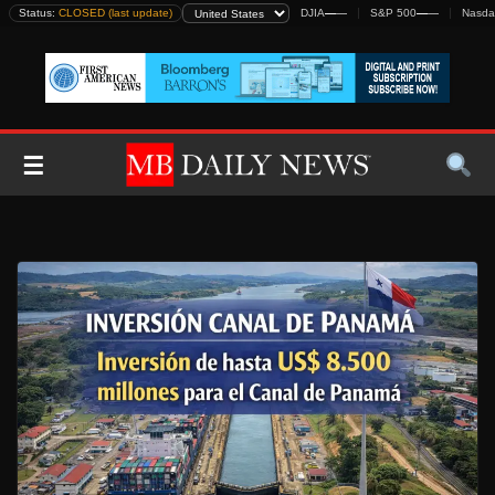
Skip
Status:
CLOSED (last update)
DJIA
—
—
S&P 500
—
—
Nasda
to
content
☰