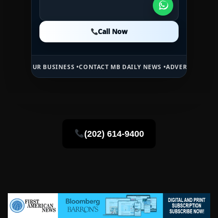
Call Now
Call Now
Call Now
UR BUSINESS •
CONTACT MB DAILY NEWS •
ADVERTISE HERE •
PREMIU
(202) 614-9400