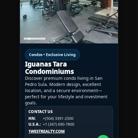
Condos • Exclusive Living
Iguanas Tara
Condominiums
Discover premium condo living in San
Pedro Sula. Modern design, excellent
location, and a secure environment—
perfect for your lifestyle and investment
goals.
CONTACT US
CONTACT US
CONTACT US
HN:
+(504) 3391-2500
HN:
+(504) 3391-2500
U.S.A.:
+1 (984) 246-2100
HN:
+(504) 3391-2500
U.S.A.:
+1 (347) 690-7800
U.S.A.:
+1 (984) 246-2100
1WESTREALTY.COM
1WESTREALTY.COM
1WESTREALTY.COM