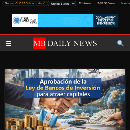
Skip
Status:
CLOSED (last update)
DJIA
—
—
S&P 500
—
—
Nasda
to
content
☰