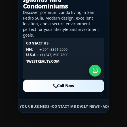
Condominiums
Discover premium condo living in San
Pedro Sula. Modern design, excellent
location, and a secure environment—
perfect for your lifestyle and investment
goals.
CONTACT US
CONTACT US
CONTACT US
HN:
+(504) 3391-2500
HN:
+(504) 3391-2500
U.S.A.:
+1 (984) 246-2100
HN:
+(504) 3391-2500
U.S.A.:
+1 (347) 690-7800
U.S.A.:
+1 (984) 246-2100
1WESTREALTY.COM
1WESTREALTY.COM
1WESTREALTY.COM
Call Now
Call Now
Call Now
YOUR BUSINESS •
CONTACT MB DAILY NEWS •
ADVERTISE HERE •
PREM