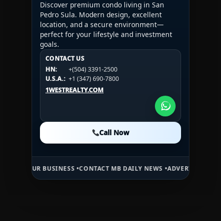
Discover premium condo living in San
Pedro Sula. Modern design, excellent
location, and a secure environment—
perfect for your lifestyle and investment
goals.
CONTACT US
CONTACT US
CONTACT US
HN:
+(504) 3391-2500
HN:
+(504) 3391-2500
U.S.A.:
+1 (984) 246-2100
HN:
+(504) 3391-2500
U.S.A.:
+1 (347) 690-7800
U.S.A.:
+1 (984) 246-2100
1WESTREALTY.COM
1WESTREALTY.COM
1WESTREALTY.COM
Call Now
Call Now
Call Now
R BUSINESS •
CONTACT MB DAILY NEWS •
ADVERTISE HERE •
PREMIUM