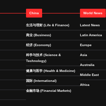
China
World News
生活与理财 (Life & Finance)
Latest News
商业 (Business)
Latin America
经济 (Economy)
Europe
科学与技术 (Science &
Asia
Technology)
Australia
健康与医学 (Health & Medicine)
Middle East
国际 (International)
Africa
金融市场 (Financial Markets)