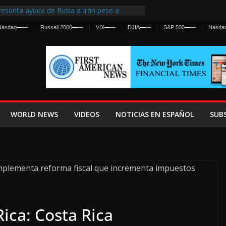
esunta ayuda de Rusia a Irán pese a
gencia sobre ataques contra fuerzas
Nasdaq
—
—
Russell 2000
—
—
VIX
—
—
DJIA
—
—
S&P 500
—
—
Nasda
 First Centralized Intelligence Agency Since
’s Why
os Frenan Cruce Masivo hacia Ceuta
os Lanza una Advertencia a la Fed
 Ofensiva contra Irán y la Guerra se
WORLD NEWS
VIDEOS
NOTICIAS EN ESPAÑOL
SUB
Rica: Costa Rica