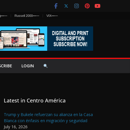
q
—
—
Russell 2000
—
—
VIX
—
—
SCRIBE
LOGIN
Latest in Centro América
Trump y Bukele refuerzan su alianza en la Casa
Blanca con énfasis en migración y seguridad
July 16, 2026