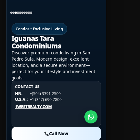
Condos • Exclusive Living
Iguanas Tara
Condominiums
Discover premium condo living in San
Pedro Sula. Modern design, excellent
location, and a secure environment—
perfect for your lifestyle and investment
goals.
CONTACT US
CONTACT US
CONTACT US
HN:
+(504) 3391-2500
HN:
+(504) 3391-2500
U.S.A.:
+1 (984) 246-2100
HN:
+(504) 3391-2500
U.S.A.:
+1 (347) 690-7800
U.S.A.:
+1 (984) 246-2100
1WESTREALTY.COM
1WESTREALTY.COM
1WESTREALTY.COM
Call Now
Call Now
Call Now