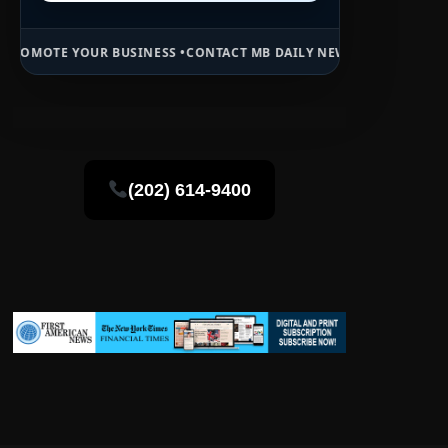
YOUR BUSINESS •
CONTACT MB DAILY NEWS •
ADVERTISE HERE •
PREM
(202) 614-9400