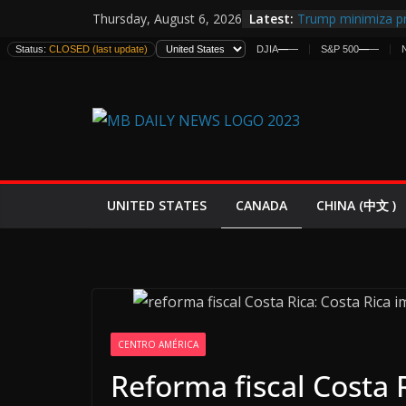
Skip
Latest:
Trump minimiza pr
Thursday, August 6, 2026
to
informes de inteli
Status:
CLOSED (last update)
DJIA
—
—
S&P 500
—
—
estadounidenses
content
Japan Launches Its
World War II: Here
España y Marruec
El Mercado de Bon
EE.UU. Lanza Nueva
Expande
CANADA
UNITED STATES
CHINA (中文 )
CENTRO AMÉRICA
Reforma fiscal Costa 