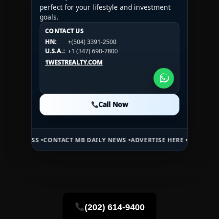
perfect for your lifestyle and investment
goals.
CONTACT US
CONTACT US
CONTACT US
HN:
+(504) 3391-2500
HN:
+(504) 3391-2500
U.S.A.:
+1 (984) 246-2100
HN:
+(504) 3391-2500
U.S.A.:
+1 (347) 690-7800
U.S.A.:
+1 (984) 246-2100
1WESTREALTY.COM
1WESTREALTY.COM
1WESTREALTY.COM
Call Now
Call Now
Call Now
 •
CONTACT MB DAILY NEWS •
ADVERTISE HERE •
PREMIUM SPONSORED
(202) 614-9400