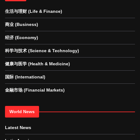
生活与理财 (Life & Finance)
商业 (Business)
经济 (Economy)
科学与技术 (Science & Technology)
健康与医学 (Health & Medicine)
国际 (International)
金融市场 (Financial Markets)
World News
Latest News