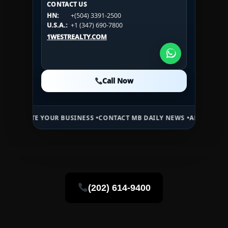
CONTACT US
CONTACT US
HN:
+(504) 3391-2500
HN:
+(504) 3391-2500
U.S.A.:
+1 (984) 246-2100
HN:
+(504) 3391-2500
U.S.A.:
+1 (347) 690-7800
U.S.A.:
+1 (984) 246-2100
1WESTREALTY.COM
1WESTREALTY.COM
1WESTREALTY.COM
Call Now
Call Now
Call Now
 YOUR BUSINESS •
CONTACT MB DAILY NEWS •
ADVERTISE HERE •
PRE
(202) 614-9400