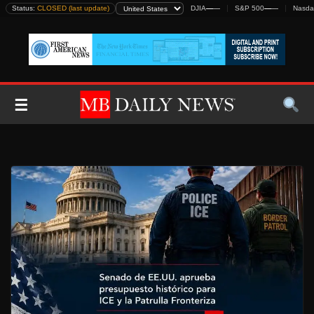
Skip
Status:
CLOSED (last update)
DJIA
—
—
S&P 500
—
—
Nasda
to
content
☰