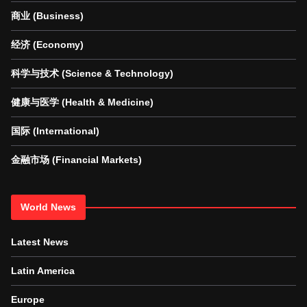
商业 (Business)
经济 (Economy)
科学与技术 (Science & Technology)
健康与医学 (Health & Medicine)
国际 (International)
金融市场 (Financial Markets)
World News
Latest News
Latin America
Europe