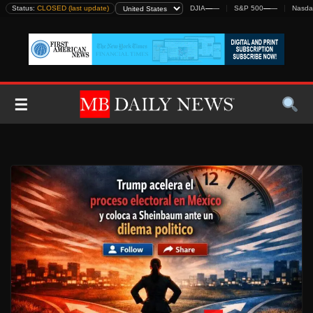
Skip
Status:
CLOSED (last update)
DJIA
—
—
S&P 500
—
—
Nasda
to
content
☰