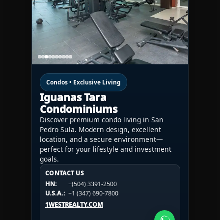
Condos • Exclusive Living
Iguanas Tara
Condominiums
Discover premium condo living in San
Pedro Sula. Modern design, excellent
location, and a secure environment—
perfect for your lifestyle and investment
goals.
CONTACT US
CONTACT US
CONTACT US
HN:
+(504) 3391-2500
HN:
+(504) 3391-2500
U.S.A.:
+1 (984) 246-2100
HN:
+(504) 3391-2500
U.S.A.:
+1 (347) 690-7800
U.S.A.:
+1 (984) 246-2100
1WESTREALTY.COM
1WESTREALTY.COM
1WESTREALTY.COM