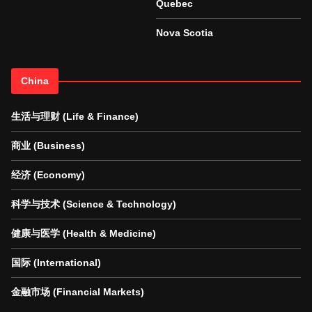
Quebec
Nova Scotia
China
生活与理财 (Life & Finance)
商业 (Business)
经济 (Economy)
科学与技术 (Science & Technology)
健康与医学 (Health & Medicine)
国际 (International)
金融市场 (Financial Markets)