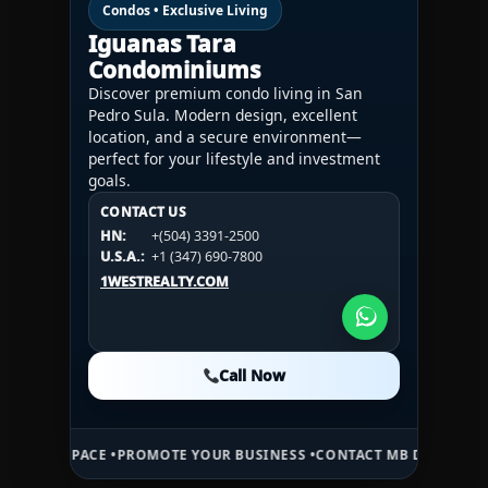
Condos • Exclusive Living
Iguanas Tara
Condominiums
Discover premium condo living in San
Pedro Sula. Modern design, excellent
location, and a secure environment—
perfect for your lifestyle and investment
goals.
CONTACT US
CONTACT US
CONTACT US
HN:
+(504) 3391-2500
HN:
+(504) 3391-2500
U.S.A.:
+1 (984) 246-2100
HN:
+(504) 3391-2500
U.S.A.:
+1 (347) 690-7800
U.S.A.:
+1 (984) 246-2100
1WESTREALTY.COM
1WESTREALTY.COM
1WESTREALTY.COM
Call Now
Call Now
Call Now
ACE •
PROMOTE YOUR BUSINESS •
CONTACT MB DAILY NEWS •
ADVERT