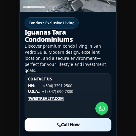
Condos • Exclusive Living
Iguanas Tara
Condominiums
Discover premium condo living in San
Pedro Sula. Modern design, excellent
location, and a secure environment—
perfect for your lifestyle and investment
goals.
CONTACT US
CONTACT US
CONTACT US
HN:
+(504) 3391-2500
HN:
+(504) 3391-2500
U.S.A.:
+1 (984) 246-2100
HN:
+(504) 3391-2500
U.S.A.:
+1 (347) 690-7800
U.S.A.:
+1 (984) 246-2100
1WESTREALTY.COM
1WESTREALTY.COM
1WESTREALTY.COM
Call Now
Call Now
Call Now