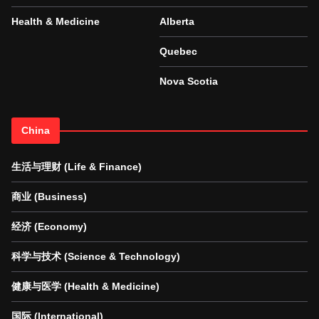
Health & Medicine
Alberta
Quebec
Nova Scotia
China
生活与理财 (Life & Finance)
商业 (Business)
经济 (Economy)
科学与技术 (Science & Technology)
健康与医学 (Health & Medicine)
国际 (International)