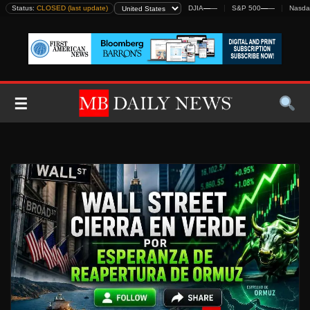
Skip
Status:
CLOSED (last update)
DJIA
—
—
S&P 500
—
—
Nasda
to
content
☰