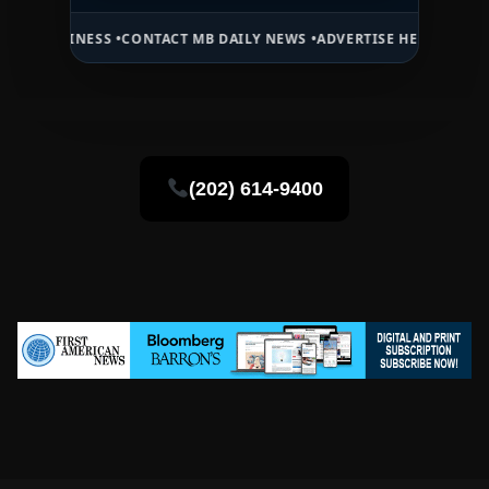
SS •
CONTACT MB DAILY NEWS •
ADVERTISE HERE •
PREMIUM SPONSOR
(202) 614-9400