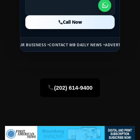
Call Now
Call Now
Call Now
R BUSINESS •
CONTACT MB DAILY NEWS •
ADVERTISE HERE •
PREMIUM
(202) 614-9400