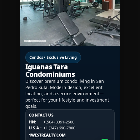
Condos • Exclusive Living
Iguanas Tara
Condominiums
Discover premium condo living in San
Pedro Sula. Modern design, excellent
location, and a secure environment—
perfect for your lifestyle and investment
goals.
CONTACT US
CONTACT US
CONTACT US
HN:
+(504) 3391-2500
HN:
+(504) 3391-2500
U.S.A.:
+1 (984) 246-2100
HN:
+(504) 3391-2500
U.S.A.:
+1 (347) 690-7800
U.S.A.:
+1 (984) 246-2100
1WESTREALTY.COM
1WESTREALTY.COM
1WESTREALTY.COM