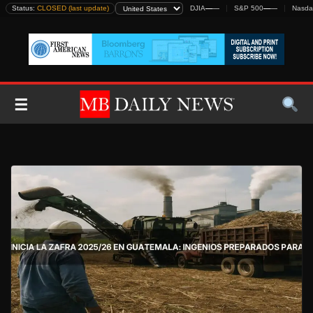
Skip
Status:
CLOSED (last update)
DJIA
—
—
S&P 500
—
—
Nasda
to
content
☰