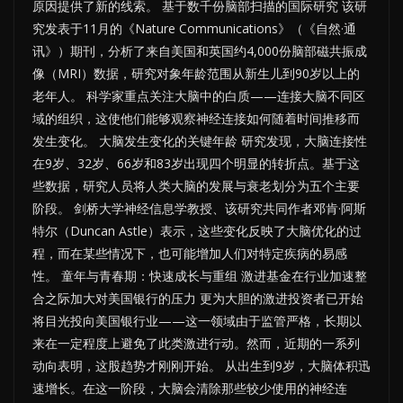
原因提供了新的线索。 基于数千份脑部扫描的国际研究 该研
究发表于11月的《Nature Communications》（《自然·通
讯》）期刊，分析了来自美国和英国约4,000份脑部磁共振成
像（MRI）数据，研究对象年龄范围从新生儿到90岁以上的
老年人。 科学家重点关注大脑中的白质——连接大脑不同区
域的组织，这使他们能够观察神经连接如何随着时间推移而
发生变化。 大脑发生变化的关键年龄 研究发现，大脑连接性
在9岁、32岁、66岁和83岁出现四个明显的转折点。基于这
些数据，研究人员将人类大脑的发展与衰老划分为五个主要
阶段。 剑桥大学神经信息学教授、该研究共同作者邓肯·阿斯
特尔（Duncan Astle）表示，这些变化反映了大脑优化的过
程，而在某些情况下，也可能增加人们对特定疾病的易感
性。 童年与青春期：快速成长与重组 激进基金在行业加速整
合之际加大对美国银行的压力 更为大胆的激进投资者已开始
将目光投向美国银行业——这一领域由于监管严格，长期以
来在一定程度上避免了此类激进行动。然而，近期的一系列
动向表明，这股趋势才刚刚开始。 从出生到9岁，大脑体积迅
速增长。在这一阶段，大脑会清除那些较少使用的神经连