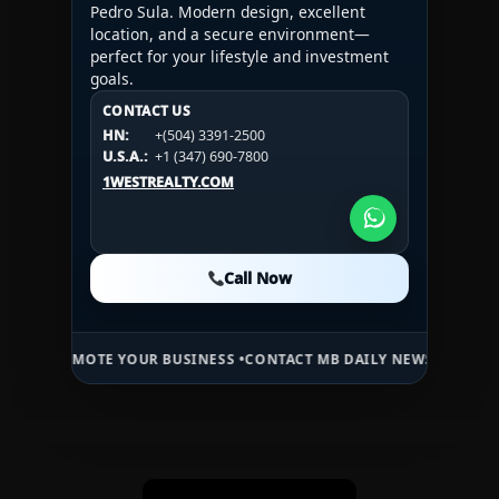
Pedro Sula. Modern design, excellent
location, and a secure environment—
perfect for your lifestyle and investment
goals.
CONTACT US
CONTACT US
CONTACT US
HN:
+(504) 3391-2500
HN:
+(504) 3391-2500
U.S.A.:
+1 (984) 246-2100
HN:
+(504) 3391-2500
U.S.A.:
+1 (347) 690-7800
U.S.A.:
+1 (984) 246-2100
1WESTREALTY.COM
1WESTREALTY.COM
1WESTREALTY.COM
Call Now
Call Now
Call Now
MOTE YOUR BUSINESS •
CONTACT MB DAILY NEWS •
ADVERTISE HERE 