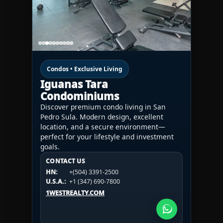
Condos • Exclusive Living
Iguanas Tara
Condominiums
Discover premium condo living in San
Pedro Sula. Modern design, excellent
location, and a secure environment—
perfect for your lifestyle and investment
goals.
CONTACT US
CONTACT US
CONTACT US
HN:
+(504) 3391-2500
HN:
+(504) 3391-2500
U.S.A.:
+1 (984) 246-2100
HN:
+(504) 3391-2500
U.S.A.:
+1 (347) 690-7800
U.S.A.:
+1 (984) 246-2100
1WESTREALTY.COM
1WESTREALTY.COM
1WESTREALTY.COM