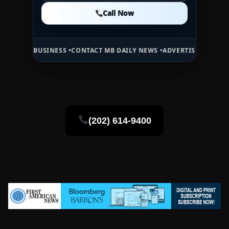
Call Now
Call Now
Call Now
USINESS •
CONTACT MB DAILY NEWS •
ADVERTISE HERE •
PREMIUM SP
(202) 614-9400