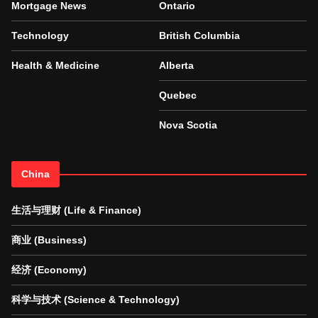
Mortgage News
Ontario
Technology
British Columbia
Health & Medicine
Alberta
Quebec
Nova Scotia
China
生活与理财 (Life & Finance)
商业 (Business)
经济 (Economy)
科学与技术 (Science & Technology)