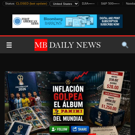
Skip
Status:
CLOSED (last update)
DJIA
—
—
S&P 500
—
—
Nasda
to
content
☰