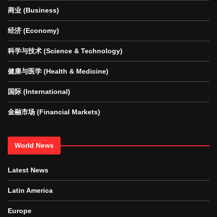
商业 (Business)
经济 (Economy)
科学与技术 (Science & Technology)
健康与医学 (Health & Medicine)
国际 (International)
金融市场 (Financial Markets)
World News
Latest News
Latin America
Europe