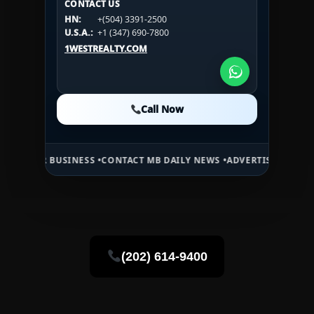
CONTACT US
CONTACT US
HN:
+(504) 3391-2500
HN:
+(504) 3391-2500
U.S.A.:
+1 (984) 246-2100
HN:
+(504) 3391-2500
U.S.A.:
+1 (347) 690-7800
U.S.A.:
+1 (984) 246-2100
1WESTREALTY.COM
1WESTREALTY.COM
1WESTREALTY.COM
Call Now
Call Now
Call Now
INESS •
CONTACT MB DAILY NEWS •
ADVERTISE HERE •
PREMIUM SPON
(202) 614-9400