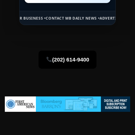
 BUSINESS •
CONTACT MB DAILY NEWS •
ADVERTISE HERE •
PREMIUM 
(202) 614-9400