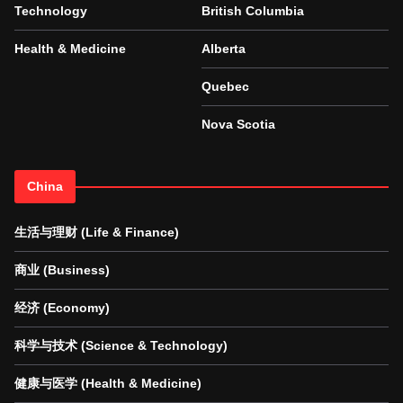
Technology
British Columbia
Health & Medicine
Alberta
Quebec
Nova Scotia
China
生活与理财 (Life & Finance)
商业 (Business)
经济 (Economy)
科学与技术 (Science & Technology)
健康与医学 (Health & Medicine)