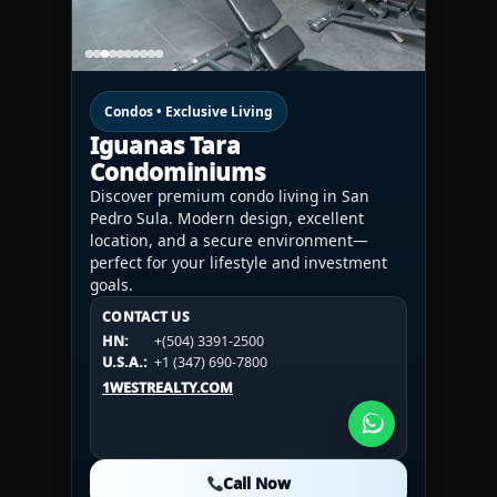
Condos • Exclusive Living
Iguanas Tara
Condominiums
Discover premium condo living in San
Pedro Sula. Modern design, excellent
location, and a secure environment—
perfect for your lifestyle and investment
goals.
CONTACT US
CONTACT US
CONTACT US
HN:
+(504) 3391-2500
HN:
+(504) 3391-2500
U.S.A.:
+1 (984) 246-2100
HN:
+(504) 3391-2500
U.S.A.:
+1 (347) 690-7800
U.S.A.:
+1 (984) 246-2100
1WESTREALTY.COM
1WESTREALTY.COM
1WESTREALTY.COM
Call Now
Call Now
Call Now