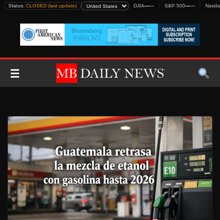
Skip
Status:
CLOSED (last update)
DJIA
—
—
S&P 500
—
—
Nasda
to
content
☰